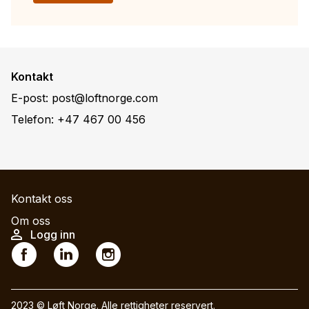
Kontakt
E-post:
post@loftnorge.com
Telefon:
+47 467 00 456
M
Kontakt oss
a
Om oss
U
Logg inn
i
S
s
n
o
e
n
c
r
a
i
2023 © Løft Norge. Alle rettigheter reservert.