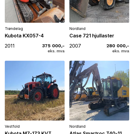
Trøndelag
Nordland
Kubota KX057-4
Case 721 hjullaster
2011
375 000,-
2007
280 000,-
eks. mva
eks. mva
Vestfold
Nordland
Kubota M7-173 KVT
Atlas Smartroc T40-11