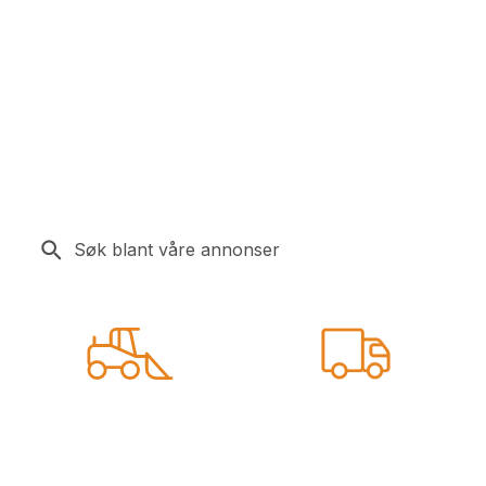
Hopp
til
hovedinnhold
Logg inn
Meny
Se våre annonser
Bygg/anlegg
Lastebil/henger