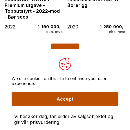
Premium utgave -
Borerigg
Topputstyrt - 2022-mod
- Bør sees!
2022
1 190 000,-
2020
1 250 000,-
eks. mva
eks. mva
Vis alt
We use cookies on this site to enhance your user
En enkel prosess uten risiko
experience.
Accept
Vi besøker deg, tar bilder av salgsobjektet og
gir vår prisvurdering