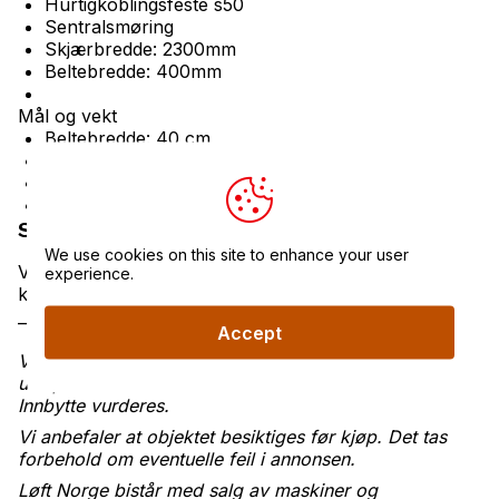
Hurtigkoblingsfeste s50
Sentralsmøring
Skjærbredde: 2300mm
Beltebredde: 400mm
Mål og vekt
Beltebredde: 40 cm
Bruttovekt (kg): 8730
Antall timer: 2300
Størrelse HK-feste: 50
Salgsbetingelser
We use cookies on this site to enhance your user
Vennligst oppgi referansenummer
14972
når du
experience.
kontakter oss.
_______________________________________________
Accept
Vi tilbyr gunstig finansiering – ta kontakt for et
uforpliktende tilbud.
Innbytte vurderes.
Vi anbefaler at objektet besiktiges før kjøp. Det tas
forbehold om eventuelle feil i annonsen.
Løft Norge bistår med salg av maskiner og