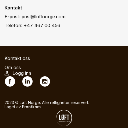
Kontakt
E-post:
post@loftnorge.com
Telefon:
+47 467 00 456
M
Kontakt oss
a
Om oss
U
Logg inn
i
S
s
n
o
e
n
c
r
a
i
2023 © Løft Norge. Alle rettigheter reservert.
a
v
Laget av
Frontkom
a
c
i
l
c
g
s