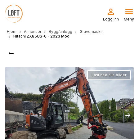
Hopp
til
hovedinnhold
Logg inn
Meny
Hjem
Annonser
Bygg/anlegg
Gravemaskin
Hitachi ZX85US-6 - 2023 Mod
Last ned alle bilder