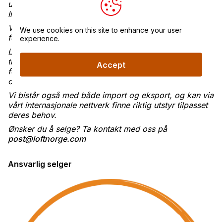
uforpliktende tilbud.
Innbytte vurderes.
Vi anbefaler at objektet besiktiges før kjøp. Det tas
We use cookies on this site to enhance your user
forbehold om eventuelle feil i annonsen.
experience.
Løft Norge bistår med salg av maskiner og
transportmidler – fra A til Å. Vi håndterer alt fra
Accept
fotografering og annonsering til dialog med kjøpere
og gjennomføring av handelen.
Vi bistår også med både import og eksport, og kan via
vårt internasjonale nettverk finne riktig utstyr tilpasset
deres behov.
Ønsker du å selge? Ta kontakt med oss på
post@loftnorge.com
Ansvarlig selger