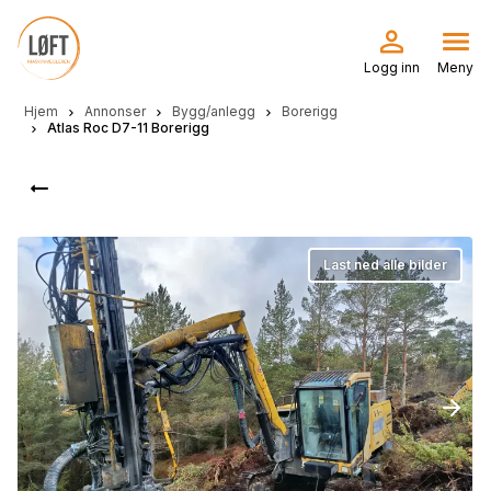
Hopp
til
hovedinnhold
Logg inn
Meny
Hjem
Annonser
Bygg/anlegg
Borerigg
Atlas Roc D7-11 Borerigg
Last ned alle bilder