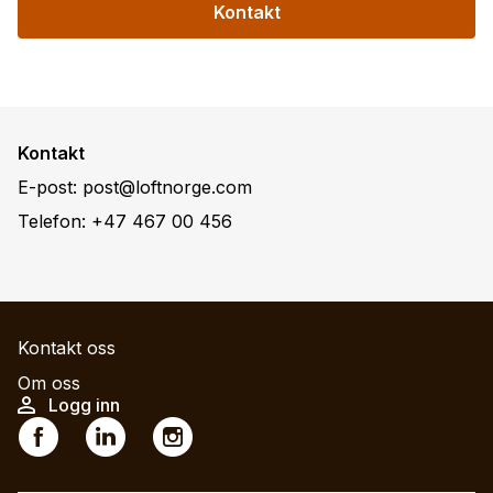
Kontakt
Kontakt
E-post:
post@loftnorge.com
Telefon:
+47 467 00 456
M
Kontakt oss
a
Om oss
U
Logg inn
i
S
s
n
o
e
n
c