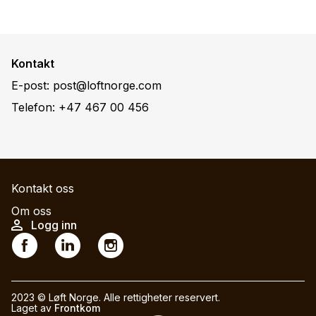
Kontakt
E-post:
post@loftnorge.com
Telefon:
+47 467 00 456
M
Kontakt oss
a
Om oss
U
Logg inn
i
S
s
n
o
e
n
c
r
a
i
2023 © Løft Norge. Alle rettigheter reservert.
a
v
Laget av
Frontkom