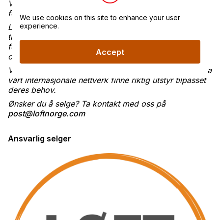
Vi anbefaler at objektet besiktiges før kjøp. Det tas
forbehold om eventuelle feil i annonsen.
We use cookies on this site to enhance your user
experience.
Løft Norge bistår med salg av maskiner og
transportmidler – fra A til Å. Vi håndterer alt fra
fotografering og annonsering til dialog med kjøpere
Accept
og gjennomføring av handelen.
Vi bistår også med både import og eksport, og kan via
vårt internasjonale nettverk finne riktig utstyr tilpasset
deres behov.
Ønsker du å selge? Ta kontakt med oss på
post@loftnorge.com
Ansvarlig selger