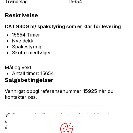
Trøndelag
15654
Beskrivelse
CAT 930G m/ spakstyring som er klar for levering
15654 Timer
Nye dekk
Spakestyring
Skuffe medfølger
Mål og vekt
Antall timer: 15654
Salgsbetingelser
Vennligst oppgi referansenummer
15925
når du
kontakter oss.
_______________________________________________
Vi tilbyr gunstig finansiering – ta kontakt for et
uforpliktende tilbud.
Innbytte vurderes.