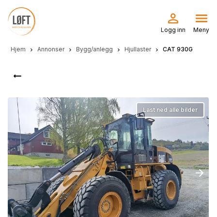
Hopp
til
hovedinnhold
Logg inn
Meny
Hjem
Annonser
Bygg/anlegg
Hjullaster
CAT 930G
Last ned alle bilder