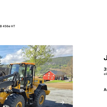
B 456e HT
3
e
A