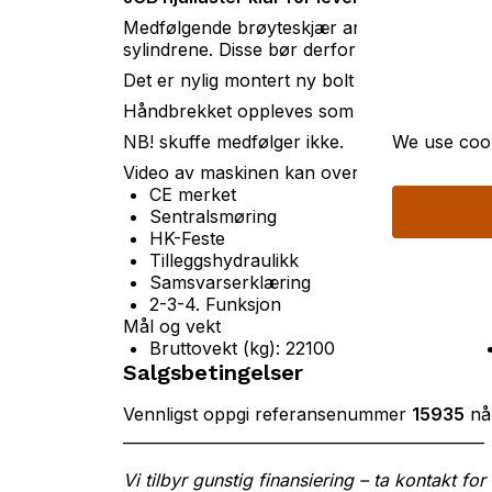
Medfølgende brøyteskjær anses som et repob
sylindrene. Disse bør derfor pakkes om eller
Det er nylig montert ny bolt til vipparm på sk
Håndbrekket oppleves som noe svakt.
We use cook
NB! skuffe medfølger ikke.
Video av maskinen kan oversendes ved inte
CE merket
Sentralsmøring
HK-Feste
Tilleggshydraulikk
Samsvarserklæring
2-3-4. Funksjon
Mål og vekt
Bruttovekt (kg): 22100
Salgsbetingelser
Vennligst oppgi referansenummer
15935
når
_______________________________________________
Vi tilbyr gunstig finansiering – ta kontakt for