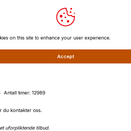
jekt, da det er gjennomslag i
 byttes. Produsent av skjæret er ukjent.
uff, samt nye batterier.
ies on this site to enhance your user experience.
resse.
Tilleggshydraulikk
Accept
Hurtigkoblingsfeste
Sentralsmøring
Brøyteskjær - 3200mm bredde
Samsværserklæring
Antall timer: 12989
 du kontakter oss.
 et uforpliktende tilbud.