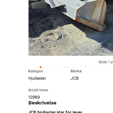
Bilde 1 
Kategori
Merke
Hjullaster
JCB
Antall timer
12989
Beskrivelse
JCB hjullaster klar for levering