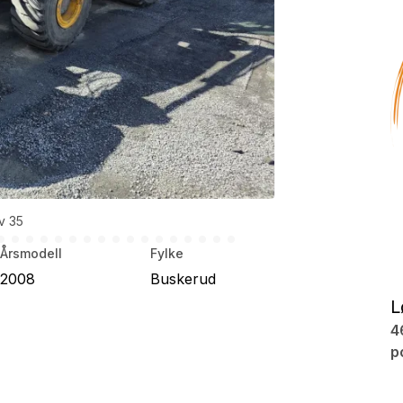
av 35
Årsmodell
Fylke
2008
Buskerud
L
4
p