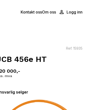
Kontakt oss
Om oss
Logg inn
Ref.
15935
JCB 456e HT
20 000,-
ks. mva
nsvarlig selger