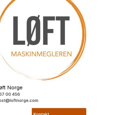
øft Norge
67 00 456
ost@loftnorge.com
Kontakt