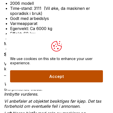
2006 modell
Time-stand: 3111 (Vil øke, da maskinen er
sporadisk i bruk)
Godt med arbeidslys
Varmeapparat
Egenvekt: Ca 6000 kg
Effekt: 60 kw
CE merket
Mål og vekt
Antall timer: 3111
Salgsbetingelser
We use cookies on this site to enhance your user
experience.
Vennligst oppgi referansenummer
16045
når du
kontakter oss.
_______________________________________________
Accept
Vi tilbyr gunstig finansiering – ta kontakt for et
uforpliktende tilbud.
Innbytte vurderes.
Vi anbefaler at objektet besiktiges før kjøp. Det tas
forbehold om eventuelle feil i annonsen.