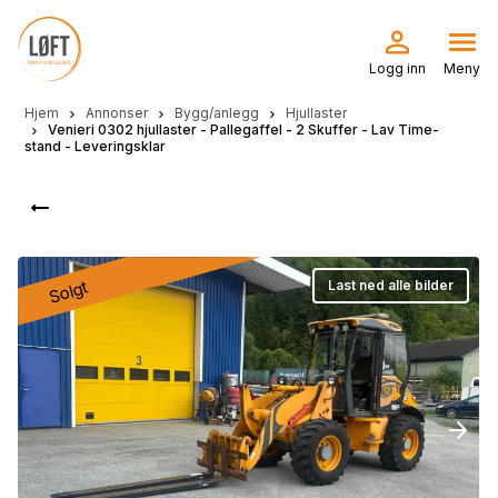
Hopp
til
hovedinnhold
Logg inn
Meny
Hjem
Annonser
Bygg/anlegg
Hjullaster
Venieri 0302 hjullaster - Pallegaffel - 2 Skuffer - Lav Time-
stand - Leveringsklar
Solgt
Last ned alle bilder