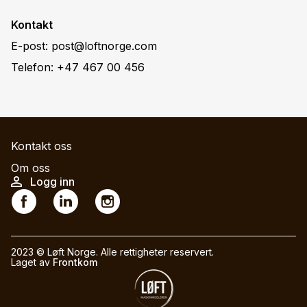
Kontakt
E-post:
post@loftnorge.com
Telefon:
+47 467 00 456
M
Kontakt oss
a
Om oss
U
Logg inn
i
S
s
n
o
e
n
c
r
a
i
2023 © Løft Norge. Alle rettigheter reservert.
a
v
Laget av
Frontkom
a
c
i
l
c
g