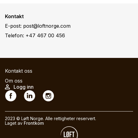
Kontakt
E-post:
post@loftnorge.com
Telefon:
+47 467 00 456
M
Kontakt oss
a
Om oss
U
Logg inn
i
S
s
n
o
e
n
c
r
a
i
2023 © Løft Norge. Alle rettigheter reservert.
a
v
Laget av
Frontkom
a
c
i
l