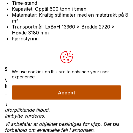
Time-stand
Kapasitet
:
Opptil 600 tonn i timen
Matemater: Kraftig stålmater med en matetrakt på 8
m³
Transportmål: LxBxH 13360 × Bredde 2720 ×
Høyde 3180 mm
Fjernstyring
Egenvekt: ca 31000 kg
Effekt: 98 kw
CE merket
Samsvarserklæring
Salgsbetingelser
We use cookies on this site to enhance your user
experience.
Vennligst oppgi referansenummer
16060
når du
kontakter oss.
_______________________________________________
Accept
Vi tilbyr gunstig finansiering – ta kontakt for et
uforpliktende tilbud.
Innbytte vurderes.
Vi anbefaler at objektet besiktiges før kjøp. Det tas
forbehold om eventuelle feil i annonsen.