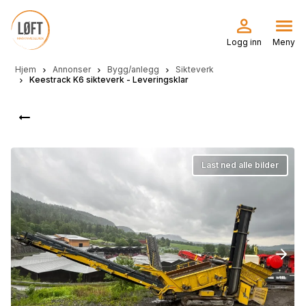
Hopp
til
hovedinnhold
Logg inn
Meny
Hjem
Annonser
Bygg/anlegg
Sikteverk
Keestrack K6 sikteverk - Leveringsklar
Last ned alle bilder